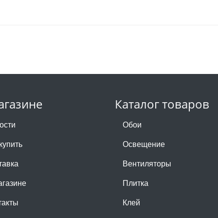
агазине
Каталог товаров
ости
Обои
купить
Освещение
тавка
Вентиляторы
агазине
Плитка
такты
Клей