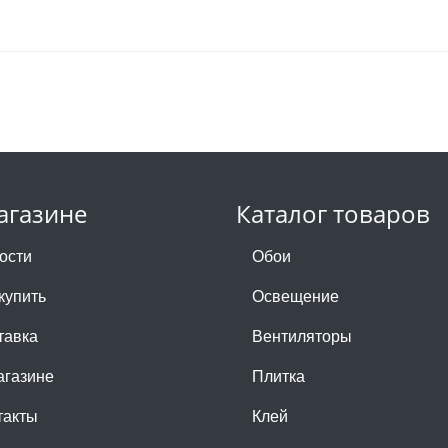
агазине
Каталог товаров
ости
Обои
купить
Освещение
тавка
Вентиляторы
агазине
Плитка
такты
Клей