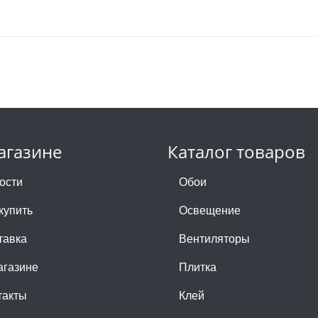
агазине
Каталог товаров
ости
Обои
купить
Освещение
тавка
Вентиляторы
агазине
Плитка
такты
Клей