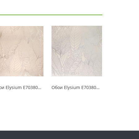
Обои Elysium E703802 Протея
Обои Elysium E703800 Протея