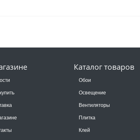
агазине
Каталог товаров
ости
Обои
купить
Освещение
тавка
Вентиляторы
агазине
Плитка
такты
Клей