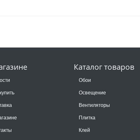
агазине
Каталог товаров
ости
Обои
купить
Освещение
тавка
Вентиляторы
агазине
Плитка
такты
Клей