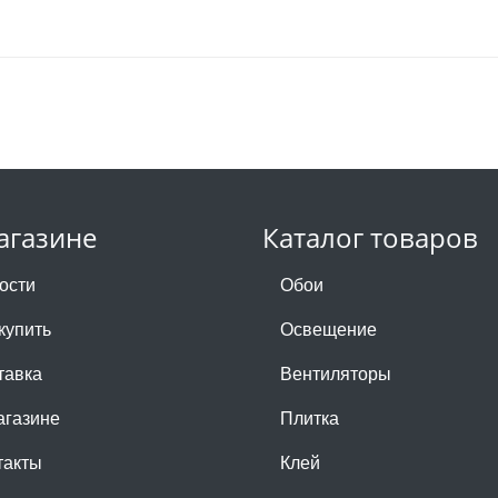
агазине
Каталог товаров
ости
Обои
купить
Освещение
тавка
Вентиляторы
агазине
Плитка
такты
Клей