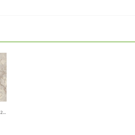
Обои Monte Solaro 9265-21 Isadora/Айседора