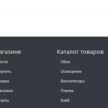
агазине
Каталог товаров
ости
Обои
купить
Освещение
тавка
Вентиляторы
агазине
Плитка
такты
Клей