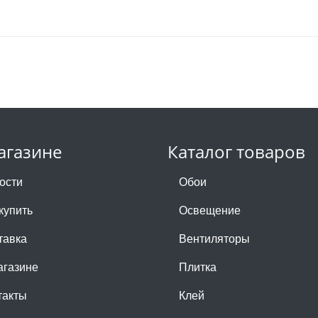
агазине
Каталог товаров
ости
Обои
купить
Освещение
тавка
Вентиляторы
агазине
Плитка
такты
Клей