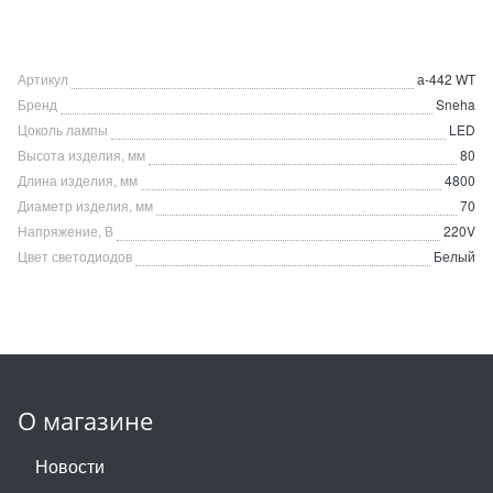
Артикул
а-442 WT
Бренд
Sneha
Цоколь лампы
LED
Высота изделия, мм
80
Длина изделия, мм
4800
Диаметр изделия, мм
70
Напряжение, В
220V
Цвет светодиодов
Белый
О магазине
Новости